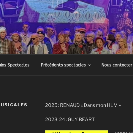
SONS DE RHUYS
ressions musicales et théâtrales
ins Spectacles
Précédents spectacles
Nous contacter
MUSICALES
2025 : RENAUD « Dans mon HLM »
2023-24 : GUY BEART