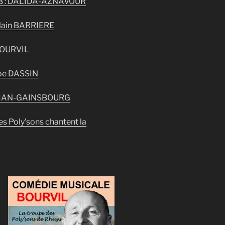
3 : DALIDA-AZNAVOUR
Alain BARRIERE
BOURVIL
Joe DASSIN
 VIAN-GAINSBOURG
es Poly’sons chantent la