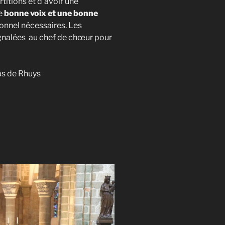
rtitions et d’avoir une
e
bonne voix et une bonne
sonnel nécessaires. Les
nalées au chef de chœur pour
das de Rhuys