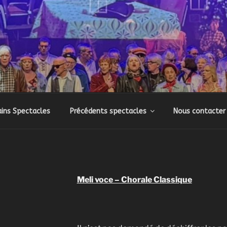
SONS DE RHUYS
ressions musicales et théâtrales
ins Spectacles
Précédents spectacles
Nous contacter
Meli voce – Chorale Classique