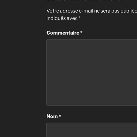
o
o
Votre adresse e-mail ne sera pas publiée
o
n
indiqués avec
*
k
Commentaire
*
Nom
*