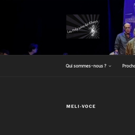
Aller
au
contenu
principal
LES POLY'
Association favorisant les exp
Qui sommes-nous ?
Procha
MELI-VOCE