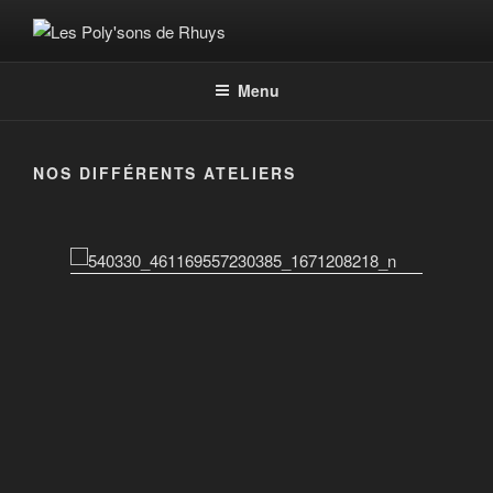
Aller
au
LES POLY'SONS DE RHUYS
Association favorisant les expressions musicales et théâtrales
contenu
Menu
principal
NOS DIFFÉRENTS ATELIERS