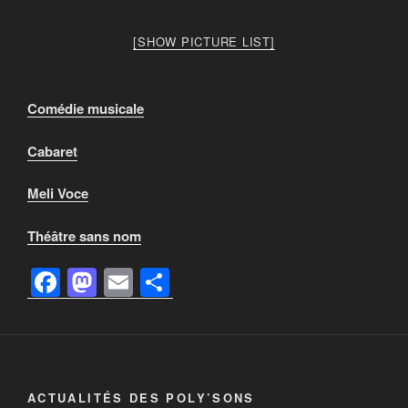
[SHOW PICTURE LIST]
Comédie musicale
Cabaret
Meli Voce
Théâtre sans nom
F
M
E
P
a
a
m
ar
c
st
ail
ta
e
o
g
b
d
er
ACTUALITÉS DES POLY’SONS