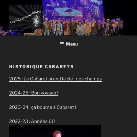
Aller
au
contenu
principal
LES POLY'SONS DE RHUYS
Association favorisant les expressions musicales et théâtrales
Menu
HISTORIQUE CABARETS
2025 : Le Cabaret prend la clef des champs
2024-25 : Bon voyage !
2023-24 : ça boume à Cabaret !
2022-23 : Années 60