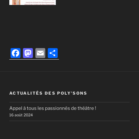
F
M
E
P
a
a
m
ar
c
st
ai
ta
e
o
l
g
b
d
er
ACTUALITÉS DES POLY’SONS
o
o
Appel à tous les passionnés de théâtre !
o
n
16 août 2024
k